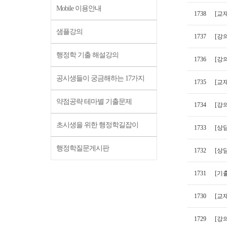
Mobile 이용안내
1738
[교
샘플강의
1737
[강
행정학 기출 해설강의
1736
[강의
공시생들이 궁금해하는 17가지
1735
[교
약점공략 테마별 기출문제
1734
[강
초시생을 위한 행정학길잡이
1733
[상
행정학질문게시판
1732
[상
1731
[기출
1730
[교
1729
[강