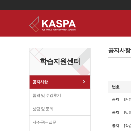
이
용
약
공지사항
관
보
학습지원센터
기
개
인
정
보
공지사항
보
번호
기
합격 및 수강후기
공지
[커
상담 및 문의
공지
[법령
자주묻는 질문
공지
[학