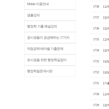
Mobile 이용안내
1738
[교
샘플강의
1737
[강
행정학 기출 해설강의
1736
[강의
공시생들이 궁금해하는 17가지
1735
[교
약점공략 테마별 기출문제
1734
[강
초시생을 위한 행정학길잡이
1733
[상
행정학질문게시판
1732
[상
1731
[기출
1730
[교
1729
[강