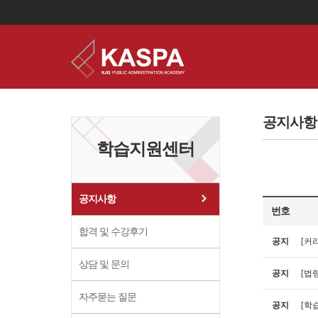
이
용
약
공지사항
관
보
학습지원센터
기
개
인
정
보
공지사항
보
번호
기
합격 및 수강후기
공지
[커
상담 및 문의
공지
[법령
자주묻는 질문
공지
[학