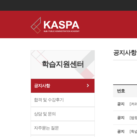
이
용
약
공지사항
관
보
학습지원센터
기
개
인
정
보
공지사항
보
번호
기
합격 및 수강후기
공지
[커
상담 및 문의
공지
[법령
자주묻는 질문
공지
[학