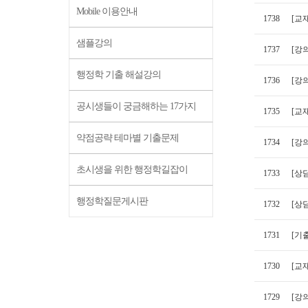
Mobile 이용안내
1738
[교
샘플강의
1737
[강
행정학 기출 해설강의
1736
[강의
공시생들이 궁금해하는 17가지
1735
[교
약점공략 테마별 기출문제
1734
[강
초시생을 위한 행정학길잡이
1733
[상
행정학질문게시판
1732
[상
1731
[기출
1730
[교
1729
[강