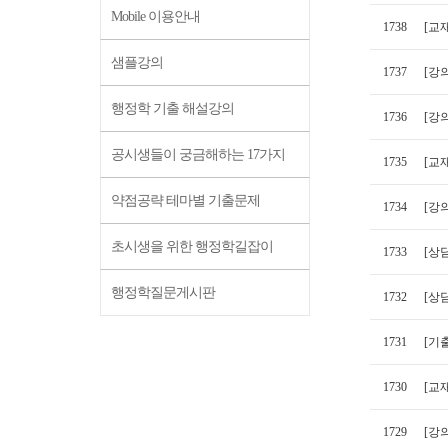
Mobile 이용안내
1738
[교
샘플강의
1737
[강
행정학 기출 해설강의
1736
[강의
공시생들이 궁금해하는 17가지
1735
[교
약점공략 테마별 기출문제
1734
[강
초시생을 위한 행정학길잡이
1733
[상
행정학질문게시판
1732
[상
1731
[기출
1730
[교
1729
[강