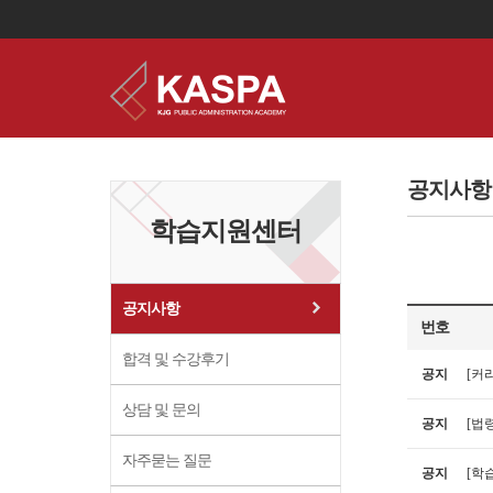
이
용
약
공지사항
관
보
학습지원센터
기
개
인
정
보
공지사항
보
번호
기
합격 및 수강후기
공지
[커
상담 및 문의
공지
[법령
자주묻는 질문
공지
[학