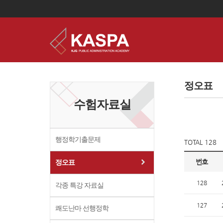
이
용
약
정오표
관
보
수험자료실
기
개
인
정
보
행정학기출문제
TOTAL 128
보
기
번호
정오표
128
각종 특강 자료실
127
쾌도난마 선행정학