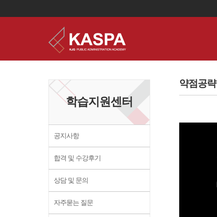
이
용
약
약점공략
관
보
학습지원센터
기
개
인
정
보
공지사항
보
기
합격 및 수강후기
상담 및 문의
자주묻는 질문