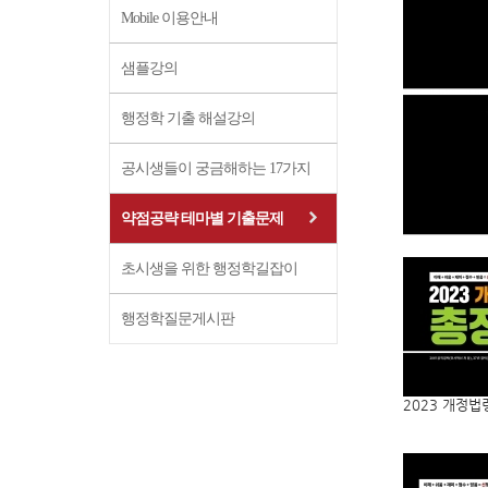
Mobile 이용안내
샘플강의
행정학 기출 해설강의
공시생들이 궁금해하는 17가지
약점공략 테마별 기출문제
초시생을 위한 행정학길잡이
행정학질문게시판
2023 개정