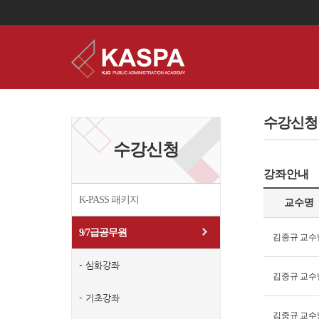
이
용
약
수강신청
관
보
수강신청
기
개
강좌안내
인
정
보
K-PASS 패키지
교수명
보
기
9/7급공무원
김중규 교수
-
심화강좌
김중규 교수
-
기초강좌
김중규 교수