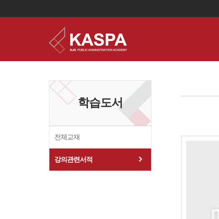
이
용
약
관
보
학습도서
기
개
인
정
보
전체교재
보
기
강의관련서적